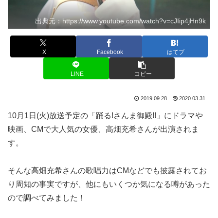
出典元：https://www.youtube.com/watch?v=cJIip4jHn9k
X
Facebook
はてブ
LINE
コピー
2019.09.28
2020.03.31
10月1日(火)放送予定の「踊る!さんま御殿!!」にドラマや
映画、CMで大人気の女優、高畑充希さんが出演されま
す。
そんな高畑充希さんの歌唱力はCMなどでも披露されてお
り周知の事実ですが、他にもいくつか気になる噂があった
ので調べてみました！