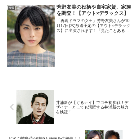
芳野友美の役柄や自宅家賃、家族
女優
を調査！【アウト×デラックス】
「再現ドラマの女王」芳野友美さんが10
月17日(木)放送予定の【アウト×デラック
ス】に出演されます！「見たことあるけ
どなんて名前の女優さん？」の代表格で
あろう芳野さんの印象的な役やゴミ屋敷
との噂もある自宅の家賃、家族について
も調べてみました...
井浦新が【ぐるナイ】でゴチ初参戦！デ
ザイナーとしても活躍する井浦新の魅力
を検証！
TOKIO城島茂が結婚と妊娠を生報告！！