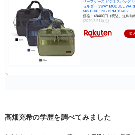
リーフケース ビジネスバッグ リ
ョルダー 3WAY MODULE WARE 
MW BRIEFING BRM181402
価格：48400円（税込、送料無料
(2020/3/31時点)
楽
高畑充希の学歴を調べてみました