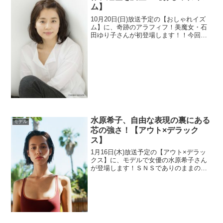
ム】
10月20日(日)放送予定の【おしゃれイズ
ム】に、奇跡のアラフィフ！美魔女・石
田ゆり子さんが初登場します！！今回
は、ミステリアスで神秘的な雰囲気を纏
った石田ゆり子さんについて、デビュー
のきっかけや経歴、主演作、代表作を調
査しました！興味のあ...
水原希子、自由な表現の裏にある
モデル
芯の強さ！【アウト×デラック
ス】
1月16日(木)放送予定の【アウト×デラッ
クス】に、モデルで女優の水原希子さん
が登場します！ＳＮＳでありのままの自
分を発信し続け、インスタのフォロワー
数は日本のモデル・女優の中では第1位を
誇る水原さん。（2020年1月現在、540万
人）まさ...