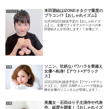
アリスさんと共に、10代・20代を中心に
カリスマ的な人気を誇るすずさんです
が、抜群の運動神経を生かした趣味がガ
本田望結はIZONEオタクで重度の
アスリート
チすぎると話題にな...
ブラコン!?【おしゃれイズム】
11月24日(日)放送予定の【おしゃれイズ
ム】に、女優でフィギアスケーターの本
田望結さんが出演します！！女優とフィ
ギアスケーターどちらか一つでも大変な
ところを、両方とも持ち前のガッツで完
璧にこなしている努力家の望結さん。そ
んな望結さんが実は...
ソニン、壮絶なパワハラを乗越え
女優
女優へ転身!【アウト×デラック
ス】
12月12日(木)放送予定の【アウト×デラッ
クス】に、元EE JUMPメンバーで現在は
舞台女優のソニンさんが登場します！ブ
ラックなアイドル時代を乗越え、舞台女
優へと華麗に転身を遂げたソニンさん。
当時は、パワハラといってもいいくらい
美魔女・石田ゆり子主演作や代表
女優
の過酷な事...
作、経歴を調査！【おしゃれイズ