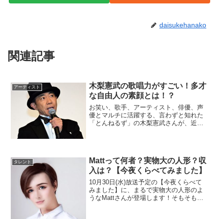
daisukehanako
関連記事
木梨憲武の歌唱力がすごい！多才
アーティスト
な自由人の素顔とは！？
お笑い、歌手、アーティスト、俳優、声
優とマルチに活躍する、言わずと知れた
「とんねるず」の木梨憲武さんが、近ご
ろはメディアで一際その存在感を放って
います！奥様である安田成美さんへのラ
ブソングを引っ提げ、まるで何かから解
き放たれたように躍動して...
Mattって何者？実物大の人形？収
タレント
入は？【今夜くらべてみました】
10月30日(水)放送予定の【今夜くらべて
みました】に、まるで実物大の人形のよ
うなMattさんが登場します！そもそも
Mattさんとは何者でどのような活動をさ
れているのか？また、その収入源と美へ