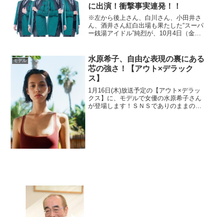
に出演！衝撃事実連発！！
※左から後上さん、白川さん、小田井さ
ん、酒井さん紅白出場も果たした“スーパ
ー銭湯アイドル”純烈が、10月4日（金）
放送予定の「千鳥のドッカン!ジブン砲
3」に出演されます！4人中3人が戦隊ヒー
ロー出身俳優という異色のグループ純烈
水原希子、自由な表現の裏にある
モデル
をあらためて紹...
芯の強さ！【アウト×デラック
ス】
1月16日(木)放送予定の【アウト×デラッ
クス】に、モデルで女優の水原希子さん
が登場します！ＳＮＳでありのままの自
分を発信し続け、インスタのフォロワー
数は日本のモデル・女優の中では第1位を
誇る水原さん。（2020年1月現在、540万
人）まさ...