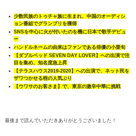
少数民族のトゥチャ族に生まれ、中国のオーディシ
ョン番組でグランプリを獲得
SNSを中心に火が付いたのを機に日本で歌手デビュ
ー
ハンドルネームの由来はファンである俳優の小栗旬
【ダブルベッド SEVEN DAY LOVER】への出演で注
目を集め、知名度急上昇
【テラスハウス2019-2020】への出演で、ネット民を
ザワつかせる程の人気ぶり
【ウワサのお客さま】で、東京の激辛中華に挑戦
最後まで読んでいただきありがとうございました！