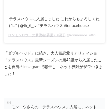
テラスハウスに入居しました これからもよろしくね
( ˘ω˘ ) @th_6_tv #テラスハウス #terracehouse
ロンモンロウ（龙梦柔/龍夢柔）#栗子
(@ronmonroe_official)がシェアした投稿 –
「ダブルベッド」に続き、大人気恋愛リアリティショー
「テラスハウス」最新シーズンの第42話から入居したこ
とを自身のInstagramで報告し、ネット界隈がザワつきま
した！
モンロウさんの「テラスハウス」入居に、ネット