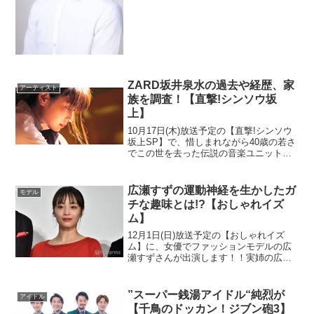
のこだわりを調査しました。興味のある
方はぜひ読ん...
ZARD坂井泉水の過去や経歴、家
アーティスト
族を調査！【直撃!シンソウ坂
上】
10月17日(木)放送予定の【直撃!シンソウ
坂上SP】で、惜しまれながら40歳の若さ
でこの世を去った伝説の音楽ユニット
「ZARD」坂井泉水さんの特集が放送され
ます！そんな坂井さんの輝く魅力を形作
ってきた過去や経歴、家族を調査してみ
広瀬すずの運動神経を生かしたガ
モデル
ました。一...
チな趣味とは!?【おしゃれイズ
ム】
12月1日(日)放送予定の【おしゃれイズ
ム】に、女優でファッションモデルの広
瀬すずさんが出演します！！実姉の広瀬
アリスさんと共に、10代・20代を中心に
カリスマ的な人気を誇るすずさんです
が、抜群の運動神経を生かした趣味がガ
”スーパー銭湯アイドル“純烈が
アイドル
チすぎると話題にな...
【千鳥のドッカン！ジブン砲3】