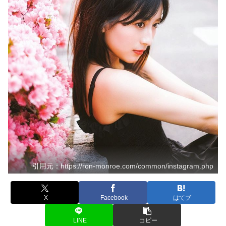
引用元：https://ron-monroe.com/common/instagram.php
X
Facebook
はてブ
LINE
コピー