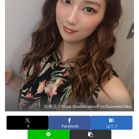
出典元：https://twitter.com/FirstSummerUika
X
Facebook
はてブ