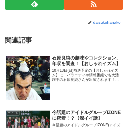
daisukehanako
関連記事
石原良純の趣味やコレクション、
タレント
年収を調査！【おしゃれイズム】
10月13日(日)放送予定の【おしゃれイズ
ム】に、バラエティや情報番組でも大活
躍中の石原良純さんが出演されます！エ
リート一家出身ながらどこか抜けてて憎
めない、そんな愛されKYキャラである良
純さんの変わった趣味やコレクション、
また、気になる年...
今話題のアイドルグループIZONE
アイドル
に密着！？【深イイ話】
今話題のアイドルグループIZONE(アイズ