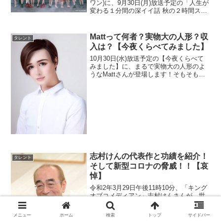
ワン)に、9月30日(月)放送予定の「人生が
変わる１分間の深イイ話 秋の２時間スペ
シャル」で密着？という噂があったの
で、どのようなグループなのかを調べて
みました！メンバーや活動状況など、気
Mattって何者？実物大の人形？収
タレント
になる方は...
入は？【今夜くらべてみました】
10月30日(水)放送予定の【今夜くらべて
みました】に、まるで実物大の人形のよ
うなMattさんが登場します！そもそも
Mattさんとは何者でどのような活動をさ
れているのか？また、その収入源と美へ
のこだわりを調査しました。興味のある
方はぜひ読ん...
志村けんの代表作と功績を紹介！
タレント
そして新型コロナの脅威！！【哀
悼】
令和2年3月29日午後11時10分、「キング
オブコメディアン」志村けんさんが、世
界中で猛威を振るう新型コロナウィルス
による重度の呼吸器障害（肺炎）でお亡
メニュー
ホーム
検索
トップ
サイドバー
くなりになりました。3月23日に陽性と判