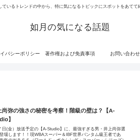
しているトレンドの中から、特に気になるトピックにスポットをあてて
如月の気になる話題
イバシーポリシー
著作権および免責事項
お問い合わせ
上尚弥の強さの秘密を考察！階級の壁は？【A-
udio】
７日(金）放送予定の【A-Studio】に、最強すぎる男・井上尚弥選
登場します！！現WBAスーパー＆IBF世界バンタム級王者であ
昨年のＷＢＳＳ（ワールド・ボクシング・スーパー・シリーズ）