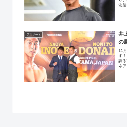
決勝
井
アスリート
の
11
す！
誇る
ネア