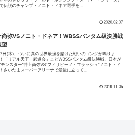
で伝説のチャンプ・ノニト・ドネア選手を...
2020.02.07
上尚弥VSノニト・ドネア！WBSSバンタム級決勝戦
展望
月7日(木)、ついに真の世界最強を賭けた戦いのゴングが鳴りま
！「リアル天下一武道会」ことWBSSバンタム級決勝戦、日本が
“モンスター"井上尚弥VS“フィリピーノ・フラッシュ"ノニト・ド
！さいたまスーパーアリーナで最後に立って...
2019.11.05