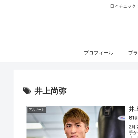
日々チェック
プロフィール
プラ
井上尚弥
井
アスリート
St
2月
手が
り、