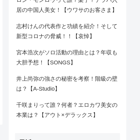
居の中国人美女！【ウワサのお客さま】
志村けんの代表作と功績を紹介！そして
新型コロナの脅威！！【哀悼】
宮本浩次がソロ活動の理由とは？年収も
大胆予想！【SONGS】
井上尚弥の強さの秘密を考察！階級の壁
は？【A-Studio】
千咲まりって誰？何者？エロカワ美女の
本業は？【アウト×デラックス】