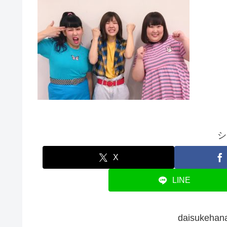
シ
X
LINE
daisuke