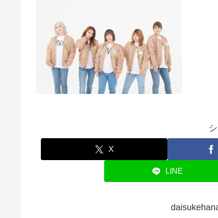
シ
X
LINE
daisuke