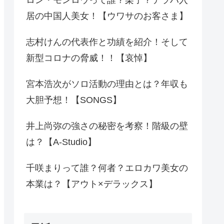
居の中国人美女！【ウワサのお客さま】
志村けんの代表作と功績を紹介！そして
新型コロナの脅威！！【哀悼】
宮本浩次がソロ活動の理由とは？年収も
大胆予想！【SONGS】
井上尚弥の強さの秘密を考察！階級の壁
は？【A-Studio】
千咲まりって誰？何者？エロカワ美女の
本業は？【アウト×デラックス】