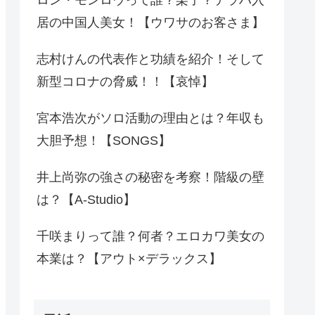
居の中国人美女！【ウワサのお客さま】
志村けんの代表作と功績を紹介！そして
新型コロナの脅威！！【哀悼】
宮本浩次がソロ活動の理由とは？年収も
大胆予想！【SONGS】
井上尚弥の強さの秘密を考察！階級の壁
は？【A-Studio】
千咲まりって誰？何者？エロカワ美女の
本業は？【アウト×デラックス】